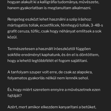
hogyan alakult ki a kalligráfia tudománya, művészete,
hanem gyakorlatban is megtanultam alkalmazni.
Rengeteg eszközt lehet használni a szép íráshoz:
mártogatós tollak, ecsetfilcek, fémhegyű tollak, 3-4B-s
grafit ceruza, tűfilc, csak hogy néhányat említsek a sok
közül.
Természetesen a használt íróeszköztől függően
sokféle eredményt kaphatunk, és én el is döntöttem,
hogy a lehető legtöbbfélét el fogom sajátítani.
A tanfolyam szuper volt erre, de csak az alapokra,
folyamatos gyakorlás nélkül nem lennék sehol.
És, hogy miért szeretem ennyire a művészetnek ezen
fajtáját?
Azért, mert amikor elkezdem kanyarítani a betűket,