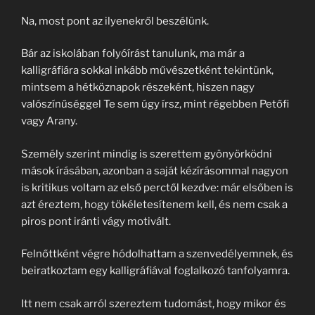
Na, most pont az ilyenekről beszélünk.
Bár az iskolában folyóírást tanulunk, ma már a
kalligráfiára sokkal inkább művészetként tekintünk,
mintsem a hétköznapok részeként, hiszen nagy
valószínűséggel Te sem úgy írsz, mint régebben Petőfi
vagy Arany.
Személy szerint mindig is szerettem gyönyörködni
mások írásában, azonban a saját kézírásommal nagyon
is kritikus voltam az első perctől kezdve: már elsőben is
azt éreztem, hogy tökéletesítenem kell, és nem csak a
piros pont iránti vágy motivált.
Felnőttként végre hódolhattam a szenvedélyemnek, és
beiratkoztam egy kalligráfiával foglalkozó tanfolyamra.
Itt nem csak arról szereztem tudomást, hogy mikor és