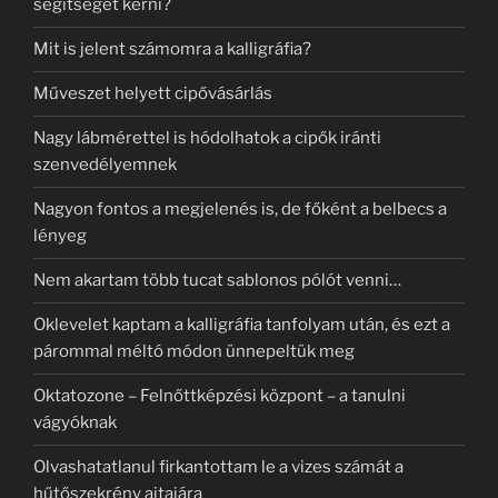
segítségét kérni?
Mit is jelent számomra a kalligráfia?
Műveszet helyett cipővásárlás
Nagy lábmérettel is hódolhatok a cipők iránti
szenvedélyemnek
Nagyon fontos a megjelenés is, de főként a belbecs a
lényeg
Nem akartam több tucat sablonos pólót venni…
Oklevelet kaptam a kalligráfia tanfolyam után, és ezt a
párommal méltó módon ünnepeltük meg
Oktatozone – Felnőttképzési központ – a tanulni
vágyóknak
Olvashatatlanul firkantottam le a vizes számát a
hűtőszekrény ajtajára