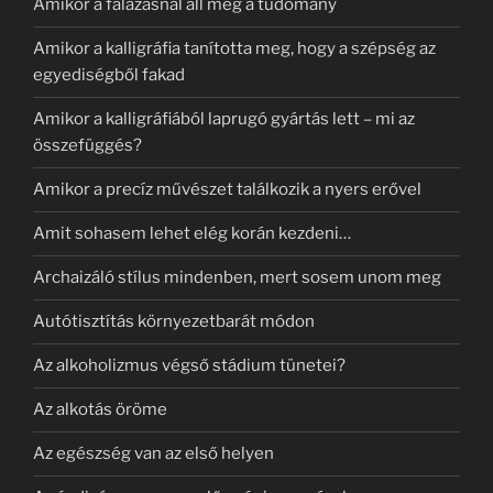
Amikor a falazásnál áll meg a tudomány
Amikor a kalligráfia tanította meg, hogy a szépség az
egyediségből fakad
Amikor a kalligráfiából laprugó gyártás lett – mi az
összefüggés?
Amikor a precíz művészet találkozik a nyers erővel
Amit sohasem lehet elég korán kezdeni…
Archaizáló stílus mindenben, mert sosem unom meg
Autótisztítás környezetbarát módon
Az alkoholizmus végső stádium tünetei?
Az alkotás öröme
Az egészség van az első helyen