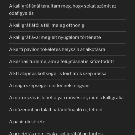
A kalligráfiánál tanultam meg, hogy sokat számít az
odafigyelés
A kalligráfiától a téli meleg otthonig
A kalligráfiával meglelt nyugalom története
A kerti pavilon tökéletes helyszín az alkotásra
A kézírás türelme, ami a felújításnál is kifizetődött
A kft alapítás költségei is leírhatók szép írással
A maga szépsége mindennek megvan
A motorozás is lehet olyan művészet, mint a kalligráfia
A múzeumban talált határidőnapló rejtelmei
A papír dicsérete
A precizitás nem csak a kalligráfiában fontos