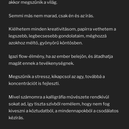
akkor megszűnik a világ.
Semmi más nem marad, csak én és az írás.
Kiélhetem minden kreativitásom, papírra vethetem a
legszebb, legbecsesebb gondolataim, méghozzá
azokhoz méltó, gyönyörű köntösben.
Igazi flow-élmény, ha az ember belejön, és átadhatja
magát ennek a tevékenységnek.
Megszűnik a stressz, kikapcsol az agy, továbbá a
koncentrációt is fejleszti.
Mivel számomra a kalligráfia művészete rendkívül
sokat ad, így tiszta szívből remélem, hogy nem fog
kiveszni a köztudatból, a mindennapokból a csodálatos
kézírás.