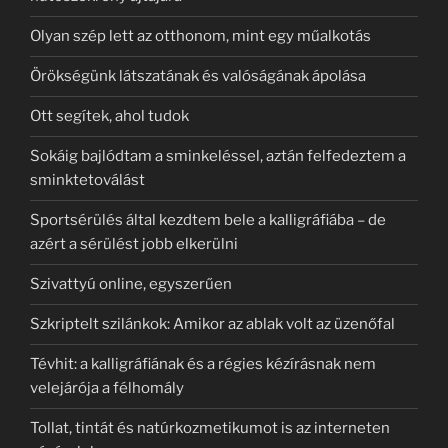
Olyan szép lett az otthonom, mint egy műalkotás
Örökségünk látszatának és valóságának ápolása
Ott segítek, ahol tudok
Sokáig bajlódtam a sminkeléssel, aztán felfedeztem a
sminktetoválást
Sportsérülés által kezdtem bele a kalligráfiába – de
azért a sérülést jobb elkerülni
Szivattyú online, egyszerűen
Szkriptelt szilánkok: Amikor az ablak volt az üzenőfal
Tévhit: a kalligráfiának és a régies kézírásnak nem
velejárója a félhomály
Tollat, tintát és natúrkozmetikumot is az interneten