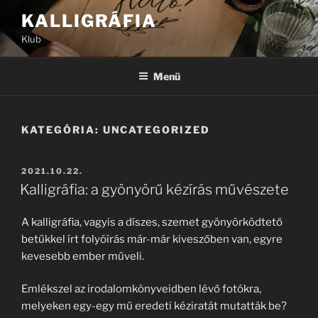
Tartalomhoz
KALLIGRÁFIA
Klub
Menü
KATEGÓRIA:
UNCATEGORIZED
BEKÜLDVE:
2021.10.22.
Kalligráfia: a gyönyörű kézírás művészete
A kalligráfia, vagyis a díszes, szemet gyönyörködtető
betűkkel írt folyóírás már-már kiveszőben van, egyre
kevesebb ember műveli.
Emlékszel az irodalomkönyveidben lévő fotókra,
melyeken egy-egy mű eredeti kéziratát mutatták be?