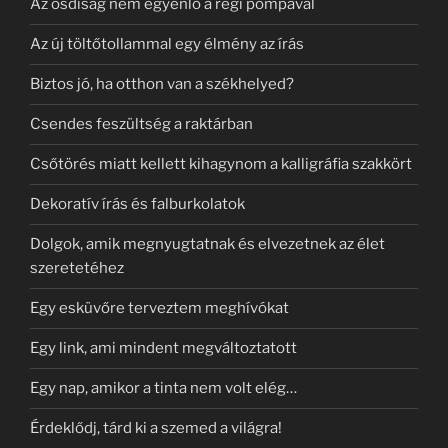
Az ósdiság nem egyenlő a régi pompával
Az új töltőtollammal egy élmény az írás
Biztos jó, ha otthon van a székhelyed?
Csendes feszültség a raktárban
Csőtörés miatt kellett kihagynom a kalligráfia szakkört
Dekoratív írás és falburkolatok
Dolgok, amik megnyugtatnak és elvezetnek az élet
szeretetéhez
Egy esküvőre terveztem meghívókat
Egy link, ami mindent megváltoztatott
Egy nap, amikor a tinta nem volt elég…
Érdeklődj, tárd ki a szemed a világra!