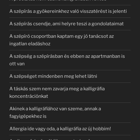
A szépírás a gyökereinkhez való visszatérést is jelenti
A szépírás csendje, ami helyre teszi a gondolataimat
A szépíró csoportban kaptam egy jó tanácsot az
ingatlan eladáshoz
A szépség a szépírásban és ebben az apartmanban is
ott van
A szépséget mindenben meg lehet látni
A táskás szem nem zavarja meg a kalligráfia
koncentrációnkat
Akinek a kalligráfiához van szeme, annak a
fagyigépekhez is
Allergia ide vagy oda, a kalligráfia az új hobbim!