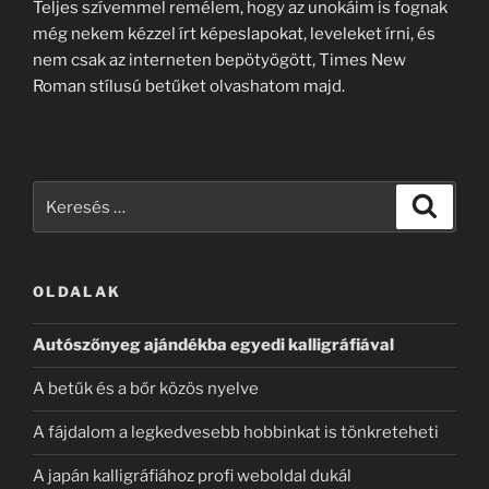
Teljes szívemmel remélem, hogy az unokáim is fognak
még nekem kézzel írt képeslapokat, leveleket írni, és
nem csak az interneten bepötyögött, Times New
Roman stílusú betűket olvashatom majd.
Keresés
Keresé
a
következő
kifejezésre:
OLDALAK
Autószőnyeg ajándékba egyedi kalligráfiával
A betűk és a bőr közös nyelve
A fájdalom a legkedvesebb hobbinkat is tönkreteheti
A japán kalligráfiához profi weboldal dukál