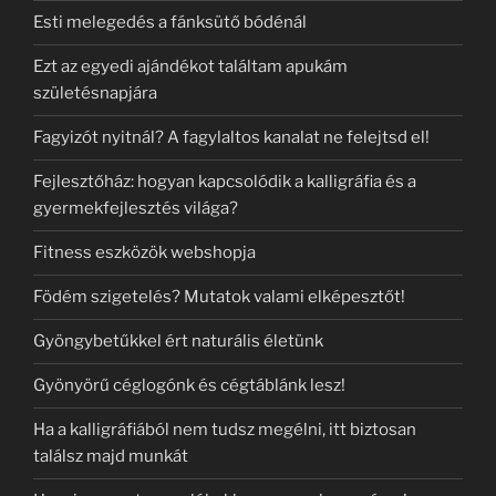
Esti melegedés a fánksütő bódénál
Ezt az egyedi ajándékot találtam apukám
születésnapjára
Fagyizót nyitnál? A fagylaltos kanalat ne felejtsd el!
Fejlesztőház: hogyan kapcsolódik a kalligráfia és a
gyermekfejlesztés világa?
Fitness eszközök webshopja
Födém szigetelés? Mutatok valami elképesztőt!
Gyöngybetűkkel ért naturális életünk
Gyönyörű céglogónk és cégtáblánk lesz!
Ha a kalligráfiából nem tudsz megélni, itt biztosan
találsz majd munkát