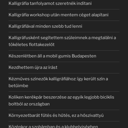
Kalligráfia tanfolyamot szeretnék indítani
Kalligráfia workshop után mentem céget alapítani
Kalligráfiával minden szebb tud lenni
Kalligráfusként segítettem szüleimnek a megtalálni a
tökéletes flottakezelőt
Készenlétben áll a mobil gumis Budapesten
Kezdhettem újra az írást
Kézműves színezők kalligráfiához: így került szín a
betűimbe
Koliken kerékpár beszerzése az egyik legjobb biciklis
boltból az országban
Környezetbarát fűtés és hűtés, ez a hőszivattyú
Középkor a szobámban és a klubhelyiségben