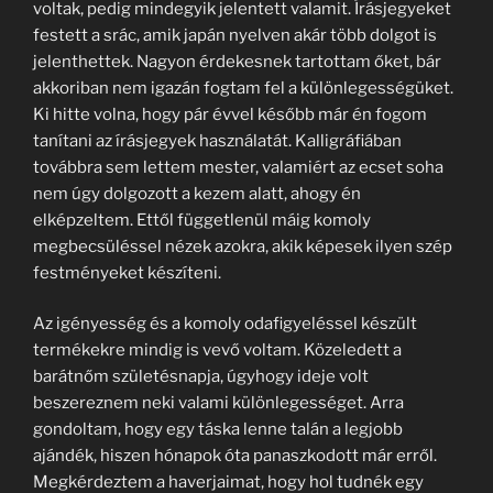
voltak, pedig mindegyik jelentett valamit. Írásjegyeket
festett a srác, amik japán nyelven akár több dolgot is
jelenthettek. Nagyon érdekesnek tartottam őket, bár
akkoriban nem igazán fogtam fel a különlegességüket.
Ki hitte volna, hogy pár évvel később már én fogom
tanítani az írásjegyek használatát. Kalligráfiában
továbbra sem lettem mester, valamiért az ecset soha
nem úgy dolgozott a kezem alatt, ahogy én
elképzeltem. Ettől függetlenül máig komoly
megbecsüléssel nézek azokra, akik képesek ilyen szép
festményeket készíteni.
Az igényesség és a komoly odafigyeléssel készült
termékekre mindig is vevő voltam. Közeledett a
barátnőm születésnapja, úgyhogy ideje volt
beszereznem neki valami különlegességet. Arra
gondoltam, hogy egy táska lenne talán a legjobb
ajándék, hiszen hónapok óta panaszkodott már erről.
Megkérdeztem a haverjaimat, hogy hol tudnék egy