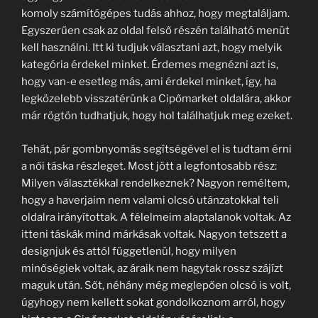
komoly számítógépes tudás ahhoz, hogy megtaláljam.
Egyszerűen csak az oldal felső részén található menüt
kell használni. Itt ki tudjuk választani azt, hogy melyik
kategória érdekel minket. Érdemes megnézni azt is,
hogy van-e esetleg más, ami érdekel minket, így, ha
legközelebb visszatérünk a Cipőmarket oldalára, akkor
már rögtön tudhatjuk, hogy hol találhatjuk meg ezeket.
Tehát, pár gombnyomás segítségével el is tudtam érni
a női táska részleget. Most jött a legfontosabb rész:
Milyen választékkal rendelkeznek? Nagyon reméltem,
hogy a haverjaim nem valami olcsó utánzatokkal teli
oldalra irányítottak. A félelmeim alaptalanok voltak. Az
itteni táskák mind márkásak voltak. Nagyon tetszett a
designjuk és attól függetlenül, hogy milyen
minőségiek voltak, az áraik nem hagytak rossz szájízt
maguk után. Sőt, néhány még meglepően olcsó is volt,
úgyhogy nem kellett sokat gondolkoznom arról, hogy