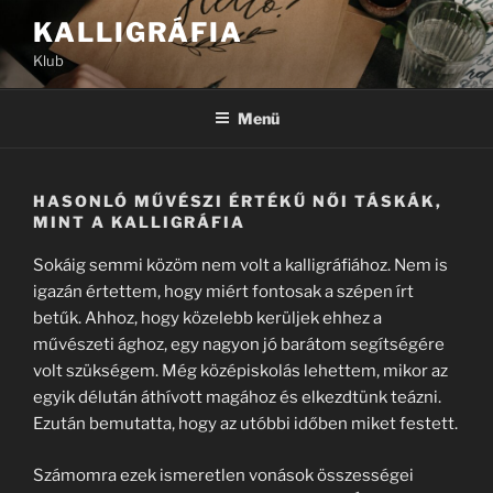
Tartalomhoz
KALLIGRÁFIA
Klub
Menü
HASONLÓ MŰVÉSZI ÉRTÉKŰ NŐI TÁSKÁK,
MINT A KALLIGRÁFIA
Sokáig semmi közöm nem volt a kalligráfiához. Nem is
igazán értettem, hogy miért fontosak a szépen írt
betűk. Ahhoz, hogy közelebb kerüljek ehhez a
művészeti ághoz, egy nagyon jó barátom segítségére
volt szükségem. Még középiskolás lehettem, mikor az
egyik délután áthívott magához és elkezdtünk teázni.
Ezután bemutatta, hogy az utóbbi időben miket festett.
Számomra ezek ismeretlen vonások összességei