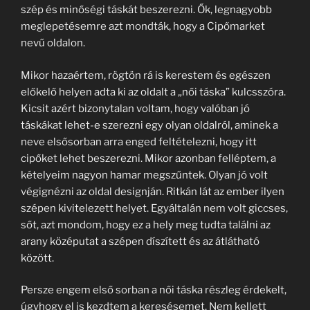
szép és minőségi táskát beszerezni. Ők, legnagyobb
meglepetésemre azt mondták, hogy a Cipőmarket
nevű oldalon.
Mikor hazaértem, rögtön rá is kerestem és egészen
előkelő helyen adta ki az oldalt a „női táska” kulcsszóra.
Kicsit azért bizonytalan voltam, hogy valóban jó
táskákat lehet-e szerezni egy olyan oldalról, aminek a
neve elsősorban arra enged feltételezni, hogy itt
cipőket lehet beszerezni. Mikor azonban felléptem, a
kételyeim nagyon hamar megszűntek. Olyan jó volt
végignézni az oldal designján. Ritkán lát az ember ilyen
szépen kivitelezett helyet. Egyáltalán nem volt giccses,
sőt, azt mondom, hogy ez a hely meg tudta találni az
arany középutat a szépen díszített és az átlátható
között.
Persze engem első sorban a női táska részleg érdekelt,
úgyhogy el is kezdtem a keresésemet. Nem kellett