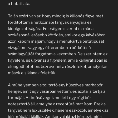
a tinta illata.
Talán ezért van az, hogy mindig is különös figyelmet
fordítottam a hétköznapi tárgyak anyagára és
kidolgozottságára. Feleségem szerint ez már a
szokásosnál erősebb kötődés, amikor egy kávézóban
azon kapom magam, hogy a menükártya betűtípusát
vizsgálom, vagy egy étteremben a bőrkötésű
számlagyűjtőt forgatom a kezemben. De szerintem ez
figyelem, és ugyanaz a figyelem, ami a kalligráfiában is
elengedhetetlen: észrevenni a részleteket, amelyeket
mások elsiklanak felettük.
A műhelyemben a tolltartó egy húszéves marhabőr
henger, amit egy vásárban vettem, és azóta is tartja a
formáját. A tintásüvegek mellett egy régi bőr
notesztartó áll, amelybe a receptúráimat írom. Ezek a
tárgyak nem luxuscikkek, hanem eszközök, amelyek az
idő próbáját kiállják. Amikor valaki azt kérdezi, miért