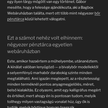
egy ilyen tárgy mögött van egy történet. Gábor
mesélte, hogy a felesége ajándékozta, aki a Bagbox
Webáruházban találta, mert ott több mint négyezer
bőr
pénztárca
közül lehetett válogatni.
Ezt a számot nehéz volt elhinnem:
négyezer pénztárca egyetlen
webáruházban
Este, amikor hazaértem a műhelyembe, utánanéztem.
A kínálat valóban lenyűgöző — a bivalybőr modellektől
a selyemfényű marhabőr darabokig szinte minden
megtalálható. Ami igazán meglepett, az a részletesség:
minden terméknél pontos anyagmegjelölés, méret,
belső kialakítás. Ez olyasmi, amit egy kalligráfus megért
és értékel, mert ahogy én is pontosan tudom, melyik
tollhegy milyen vastagságú vonalat húz, úgy ők is
tudják, melyik bőrtípus hogyan öregszik.