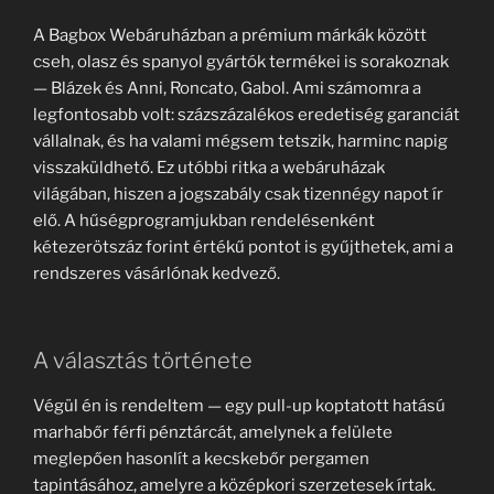
A Bagbox Webáruházban a prémium márkák között
cseh, olasz és spanyol gyártók termékei is sorakoznak
— Blázek és Anni, Roncato, Gabol. Ami számomra a
legfontosabb volt: százszázalékos eredetiség garanciát
vállalnak, és ha valami mégsem tetszik, harminc napig
visszaküldhető. Ez utóbbi ritka a webáruházak
világában, hiszen a jogszabály csak tizennégy napot ír
elő. A hűségprogramjukban rendelésenként
kétezerötszáz forint értékű pontot is gyűjthetek, ami a
rendszeres vásárlónak kedvező.
A választás története
Végül én is rendeltem — egy pull-up koptatott hatású
marhabőr férfi pénztárcát, amelynek a felülete
meglepően hasonlít a kecskebőr pergamen
tapintásához, amelyre a középkori szerzetesek írtak.