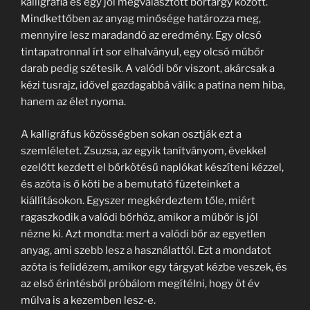
kalligráfia és egy jól megválasztott bőrtárgy között.
Mindkettőben az anyag minősége határozza meg,
mennyire lesz maradandó az eredmény. Egy olcsó
tintapatronnal írt sor elhalványul, egy olcsó műbőr
darab pedig szétesik. A valódi bőr viszont, akárcsak a
kézi tusrajz, idővel gazdagabbá válik: a patina nem hiba,
hanem az élet nyoma.
A kalligráfus közösségben sokan osztják ezt a
szemléletet. Zsuzsa, az egyik tanítványom, évekkel
ezelőtt kezdett el bőrkötésű naplókat készíteni kézzel,
és azóta is ő köti be a bemutató füzeteinket a
kiállításokon. Egyszer megkérdeztem tőle, miért
ragaszkodik a valódi bőrhöz, amikor a műbőr is jól
nézne ki. Azt mondta: mert a valódi bőr az egyetlen
anyag, ami szebb lesz a használattól. Ezt a mondatot
azóta is felidézem, amikor egy tárgyat kézbe veszek, és
az első érintésből próbálom megítélni, hogy öt év
múlva is a kezemben lesz-e.