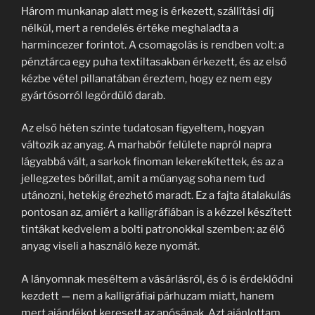
Három munkanap alatt meg is érkezett, szállítási díj
nélkül, mert a rendelés értéke meghaladta a
harmincezer forintot. A csomagolás is rendben volt: a
pénztárca egy puha textiltasakban érkezett, és az első
kézbe vétel pillanatában éreztem, hogy ez nem egy
gyártósorról legördülő darab.
Az első héten szinte tudatosan figyeltem, hogyan
változik az anyag. A marhabőr felülete napról napra
lágyabbá vált, a sarkok finoman lekerekítettek, és az a
jellegzetes bőrillat, amit a műanyag soha nem tud
utánozni, hetekig érezhető maradt. Ez a fajta átalakulás
pontosan az, amiért a kalligráfiában is a kézzel készített
tintákat kedvelem a bolti patronokkal szemben: az élő
anyag viseli a használó keze nyomát.
A lányomnak meséltem a vásárlásról, és ő is érdeklődni
kezdett — nem a kalligráfiai párhuzam miatt, hanem
mert ajándékot keresett az apósának. Azt ajánlottam,