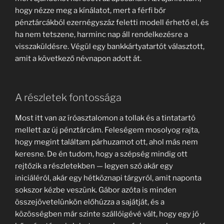
hogy nézze meg a kínálatot, mert a férfi bőr
pénztárcákból ezernégyszáz feletti modell érhető el, és
ha nem tetszene, harminc nap áll rendelkezésre a
visszaküldésre. Végül egy bankkártyatartót választott,
amit a következő névnapon adott át.
A részletek fontossága
Most itt van az íróasztalomon a tollak és a tintatartó
mellett az új pénztárcám. Feleségem mosolyog rajta,
hogy megint találtam párhuzamot ott, ahol más nem
keresne. De én tudom, hogy a szépség mindig ott
rejtőzik a részletekben — legyen szó akár egy
iniciáléról, akár egy hétköznapi tárgyról, amit naponta
sokszor kézbe veszünk. Gábor azóta is minden
összejövetelünkön előhúzza a sajátját, és a
közösségben már szinte szállóigévé vált, hogy egy jó