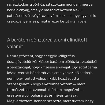
ragaszkodom a bőrhöz, azt szoktam mondani: mert a
bőr élő anyag, amely a használat közben alakul,
patinásodik, és végül az enyém lesz — ahogy egy toll is
csak az enyém lesz, miután ezer betűt írtam vele.
A barátom pénztárcája, ami elindított
valamit
Nemrég történt, hogy az egyik kalligráfus
összejövetelünkön Gábor barátom előhúzta a zsebéből
a pénztárcáját, hogy kifizesse a kávéját. Egy sötétbarna,
kézzel varrott bőr darab volt, amelyen az idő patinája
nemhogy rontott volna, inkább hozzáadott a
szépségéhez. Ahogy a kezembe vettem — mert
természetesen azonnal elkértem megnézni —,
éreztem a bőr puhaságát és mégis tartását.
Megkérdeztem, honnan szerezte, mert tudtam, hogy