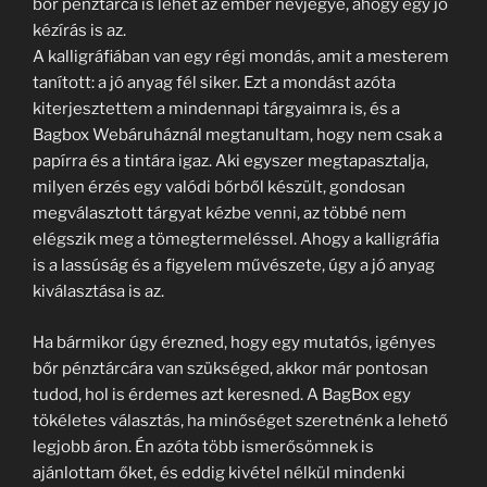
bőr pénztárca is lehet az ember névjegye, ahogy egy jó
kézírás is az.
A kalligráfiában van egy régi mondás, amit a mesterem
tanított: a jó anyag fél siker. Ezt a mondást azóta
kiterjesztettem a mindennapi tárgyaimra is, és a
Bagbox Webáruháznál megtanultam, hogy nem csak a
papírra és a tintára igaz. Aki egyszer megtapasztalja,
milyen érzés egy valódi bőrből készült, gondosan
megválasztott tárgyat kézbe venni, az többé nem
elégszik meg a tömegtermeléssel. Ahogy a kalligráfia
is a lassúság és a figyelem művészete, úgy a jó anyag
kiválasztása is az.
Ha bármikor úgy érezned, hogy egy mutatós, igényes
bőr pénztárcára van szükséged, akkor már pontosan
tudod, hol is érdemes azt keresned. A BagBox egy
tökéletes választás, ha minőséget szeretnénk a lehető
legjobb áron. Én azóta több ismerősömnek is
ajánlottam őket, és eddig kivétel nélkül mindenki