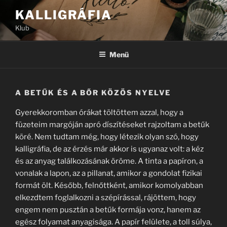
Tartalomhoz
KALLIGRÁFIA
Klub
Menü
A BETŰK ÉS A BŐR KÖZÖS NYELVE
Gyerekkoromban órákat töltöttem azzal, hogy a
füzeteim margóján apró díszítéseket rajzoltam a betűk
köré. Nem tudtam még, hogy létezik olyan szó, hogy
kalligráfia, de az érzés már akkor is ugyanaz volt: a kéz
és az anyag találkozásának öröme. A tinta a papíron, a
vonalak a lapon, az a pillanat, amikor a gondolat fizikai
formát ölt. Később, felnőttként, amikor komolyabban
elkezdtem foglalkozni a szépírással, rájöttem, hogy
engem nem pusztán a betűk formája vonz, hanem az
egész folyamat anyagisága. A papír felülete, a toll súlya,