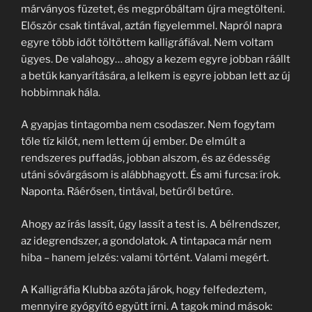
márványos füzetet, és megpróbáltam újra megtölteni.
Először csak tintával, aztán figyelemmel. Napról napra
egyre több időt töltöttem kalligráfiával. Nem voltam
ügyes. De valahogy… ahogy a kezem egyre jobban ráállt
a betűk kanyarítására, a lelkem is egyre jobban lett az új
hobbimnak hála.
A gyapjas tintagomba nem csodaszer. Nem fogytam
tőle tíz kilót, nem lettem új ember. De elmúlt a
rendszeres puffadás, jobban alszom, és az édesség
utáni sóvárgásom is alábbhagyott. És ami furcsa: írok.
Naponta. Ráérősen, tintával, betűről betűre.
Ahogy az írás lassít, úgy lassít a test is. A bélrendszer,
az idegrendszer, a gondolatok. A tintapaca már nem
hiba – hanem jelzés: valami történt. Valami megért.
A Kalligráfia Klubba azóta járok, hogy felfedeztem,
mennyire gyógyító együtt írni. A tagok mind mások: