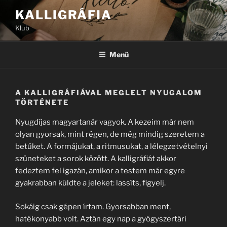
Tartalomhoz
KALLIGRÁFIA
Klub
Menü
A KALLIGRÁFIÁVAL MEGLELT NYUGALOM
TÖRTÉNETE
Nyugdíjas magyartanár vagyok. A kezeim már nem
olyan gyorsak, mint régen, de még mindig szeretem a
betűket. A formájukat, a ritmusukat, a lélegzetvételnyi
szüneteket a sorok között. A kalligráfiát akkor
fedeztem fel igazán, amikor a testem már egyre
gyakrabban küldte a jeleket: lassíts, figyelj.
Sokáig csak gépen írtam. Gyorsabban ment,
hatékonyabb volt. Aztán egy nap a gyógyszertári