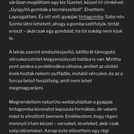
váróban megláttam egy kis füzetet, kézzel írt címkével:
„Gyógyító gombák a természetből”. Elvettem.
Lapozgattam. És ott volt: gyapjas
tintagomba
. Szép név.
Szinte látni lehetett, ahogy a gomba szétfolyik, tintát
ereszt – akárcsak egy gondolat, ha túl sokáig nem írjuk
le.
A leírás szerint emésztésjavító, bélflórát támogató,
vércukorszintet kiegyensúlyozó hatása is van. Mintha
pont azokra a problémákra célozna, amiket az utóbbi
évek hoztak nekem: puffadás, instabil vércukor, és az a
furcsa belső feszültség, amit nem lehet
megmagyarázni.
Megrendeltem naturl.hu webáruházban a gyapjas
tintagomba kivonatot kapszula formában, de valami
mást is elindított bennem. Emlékeztem, hogy régen
mennyit írtam kézzel – verseket, leveleket, akár csak
szép idézeteket. Aznap este elővettem egy régi