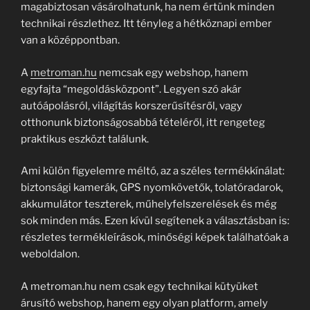
magabiztosan vásárolhatunk, ha nem értünk minden
technikai részlethez. Itt tényleg a hétköznapi ember
van a középpontban.
A
metroman.hu
nemcsak egy webshop, hanem
egyfajta “megoldásközpont”. Legyen szó akár
autóápolásról, világítás korszerűsítésről, vagy
otthonunk biztonságosabbá tételéről, itt rengeteg
praktikus eszközt találunk.
Ami külön figyelemre méltó, az a széles termékkínálat:
biztonsági kamerák, GPS nyomkövetők, tolatóradarok,
akkumulátor teszterek, műhelyfelszerelések és még
sok minden más. Ezen kívül segítenek a választásban is:
részletes termékleírások, minőségi képek találhatóak a
weboldalon.
A metroman.hu nem csak egy technikai kütyüket
árusító webshop, hanem egy olyan platform, amely