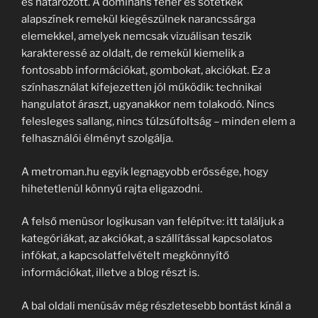
és határozott. A domináns fehér és sötétkék
alapszínek remekül kiegészülnek narancssárga
elemekkel, amelyek nemcsak vizuálisan teszik
karakteressé az oldalt, de remekül kiemelik a
fontosabb információkat, gombokat, akciókat. Ez a
színhasználat kifejezetten jól működik: technikai
hangulatot áraszt, ugyanakkor nem tolakodó. Nincs
felesleges sallang, nincs túlzsúfoltság – minden elem a
felhasználói élményt szolgálja.
A metroman.hu egyik legnagyobb erőssége, hogy
hihetetlenül könnyű rajta eligazodni.
A felső menüsor logikusan van felépítve: itt találjuk a
kategóriákat, az akciókat, a szállítással kapcsolatos
infókat, a kapcsolatfelvételt megkönnyítő
információkat, illetve a blog részt is.
A bal oldali menüsáv még részletesebb bontást kínál a