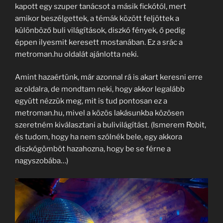
kapott egy szuper tanácsot a másik fickótól, mert
amikor beszélgettek, a témák között feljöttek a
különböző buli világítások, diszkó fények, ő pedig
éppen ilyesmit keresett mostanában. Ez a srác a
metroman.hu oldalát ajánlotta neki.
Amint hazaértünk, már azonnal rá is akart keresni erre
az oldalra, de mondtam neki, hogy akkor legalább
együtt nézzük meg, mit is tud pontosan ez a
metroman.hu, mivel a közös lakásunkba közösen
szeretném kiválasztani a bulivilágítást. (Ismerem Robit,
és tudom, hogy ha nem szólnék bele, egy akkora
diszkógömböt hazahozna, hogy be se férne a
nagyszobába…)