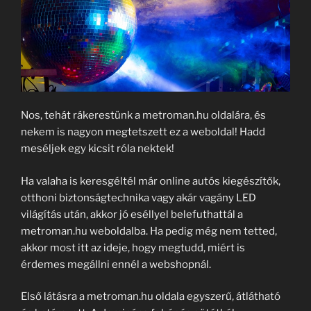
Nos, tehát rákerestünk a metroman.hu oldalára, és
nekem is nagyon megtetszett ez a weboldal! Hadd
meséljek egy kicsit róla nektek!
Ha valaha is keresgéltél már online autós kiegészítők,
otthoni biztonságtechnika vagy akár vagány LED
világítás után, akkor jó eséllyel belefuthattál a
metroman.hu weboldalba. Ha pedig még nem tetted,
akkor most itt az ideje, hogy megtudd, miért is
érdemes megállni ennél a webshopnál.
Első látásra a metroman.hu oldala egyszerű, átlátható