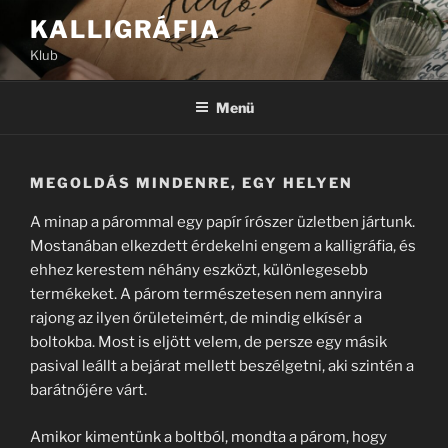
Tartalomhoz
KALLIGRÁFIA
Klub
Menü
MEGOLDÁS MINDENRE, EGY HELYEN
A minap a párommal egy papír írószer üzletben jártunk.
Mostanában elkezdett érdekelni engem a kalligráfia, és
ehhez kerestem néhány eszközt, különlegesebb
termékeket. A párom természetesen nem annyira
rajong az ilyen őrületeimért, de mindig elkísér a
boltokba. Most is eljött velem, de persze egy másik
pasival leállt a bejárat mellett beszélgetni, aki szintén a
barátnőjére várt.
Amikor kimentünk a boltból, mondta a párom, hogy