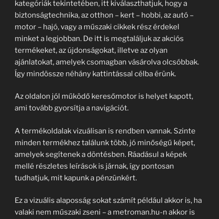
kategóriák tekintetében, itt kiválaszthatjuk, hogy a
biztonságtechnika, az otthon – kert – hobbi, az autó –
motor – hajó, vagy a műszaki cikkek rész érdekel
minket a legjobban. De itt is megtaláljuk az akciós
termékeket, az újdonságokat, illetve az olyan
ajánlatokat, amelyek csomagban vásárolva olcsóbbak.
Így mindössze néhány kattintással célba érünk.
Az oldalon jól működő keresőmotor is helyet kapott,
ami tovább gyorsítja a navigációt.
A termékoldalak vizuálisan is rendben vannak. Szinte
minden termékhez találunk több, jó minőségű képet,
amelyek segítenek a döntésben. Ráadásul a képek
mellé részletes leírások is járnak, így pontosan
tudhatjuk, mit kapunk a pénzünkért.
Ez a vizuális alaposság sokat számít például akkor is, ha
valaki nem műszaki zseni – a metroman.hu-n akkor is