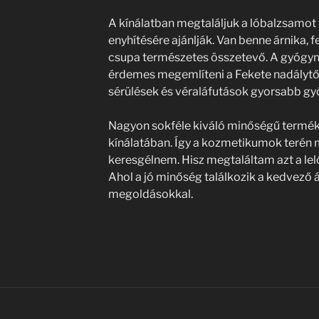
A kínálatban megtaláljuk a lóbalzsamot
enyhítésére ajánlják. Van benne árnika, f
csupa természetes összetevő. A gyógy
érdemes megemlíteni a Fekete nadálytő k
sérülések és véraláfutások gyorsabb gy
Nagyon sokféle kiváló minőségű termék 
kínálatában. Így a kozmetikumok terén 
keresgélnem. Hisz megtaláltam azt a le
Ahol a jó minőség találkozik a kedvező 
megoldásokkal.