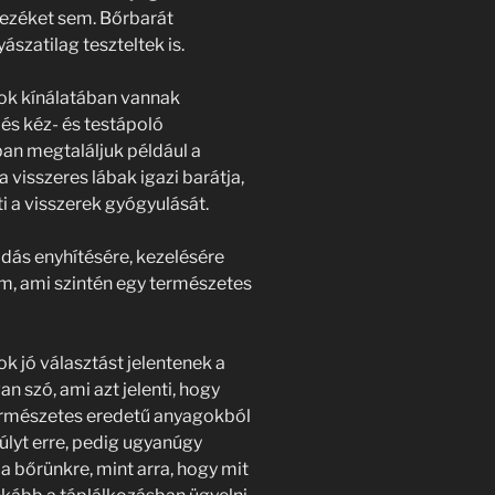
ínezéket sem. Bőrbarát
szatilag teszteltek is.
ok kínálatában vannak
és kéz- és testápoló
ban megtaláljuk például a
visszeres lábak igazi barátja,
ti a visszerek gyógyulását.
odás enyhítésére, kezelésére
ém, ami szintén egy természetes
k jó választást jelentenek a
 szó, ami azt jelenti, hogy
természetes eredetű anyagokból
úlyt erre, pedig ugyanúgy
 a bőrünkre, mint arra, hogy mit