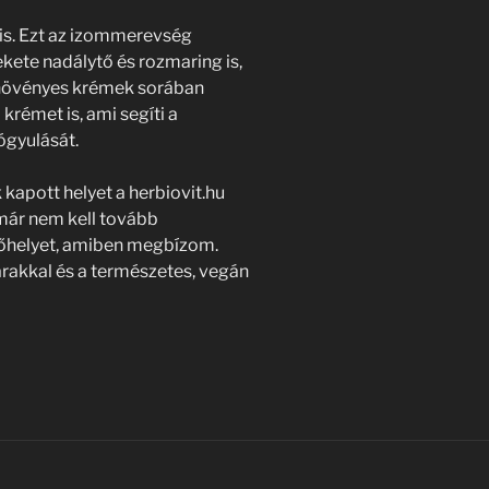
 is. Ezt az izommerevség
ekete nadálytő és rozmaring is,
növényes krémek sorában
rémet is, ami segíti a
ógyulását.
kapott helyet a herbiovit.hu
már nem kell tovább
lőhelyet, amiben megbízom.
árakkal és a természetes, vegán