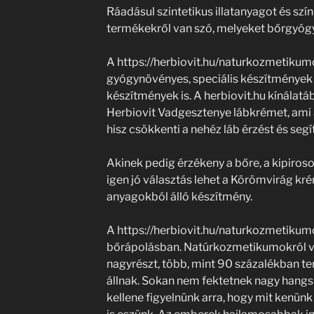
Ráadásul szintetikus illatanyagot és sz
termékekről van szó, melyeket bőrgyógyá
A https://herbiovit.hu/naturkozmetikum
gyógynövényes, speciális készítmények 
készítmények is. A herbiovit.hu kínálatá
Herbiovit Vadgesztenye lábkrémet, ami a 
hisz csökkenti a nehéz láb érzést és segí
Akinek pedig érzékeny a bőre, a kipiros
igen jó választás lehet a Körömvirág kr
anyagokból álló készítmény.
A https://herbiovit.hu/naturkozmetikumo
bőrápolásban. Natúrkozmetikumokról van
nagyrészt, több, mint 90 százalékban 
állnak. Sokan nem fektetnek nagy hangs
kellene figyelnünk arra, hogy mit kenünk