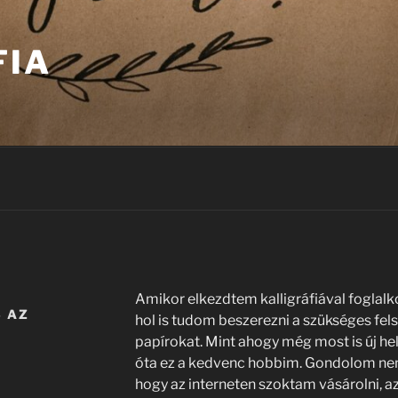
FIA
Amikor elkezdtem kalligráfiával foglalk
 AZ
hol is tudom beszerezni a szükséges felsze
papírokat. Mint ahogy még most is új hel
óta ez a kedvenc hobbim. Gondolom nem á
hogy az interneten szoktam vásárolni, a