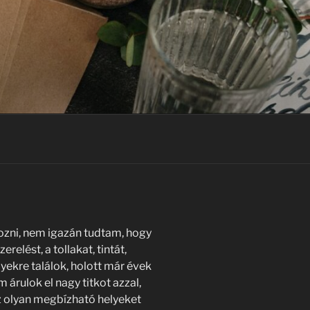
ozni, nem igazán tudtam, hogy
relést, a tollakat, tintát,
yekre találok, holott már évek
rulok el nagy titkot azzal,
z olyan megbízható helyeket