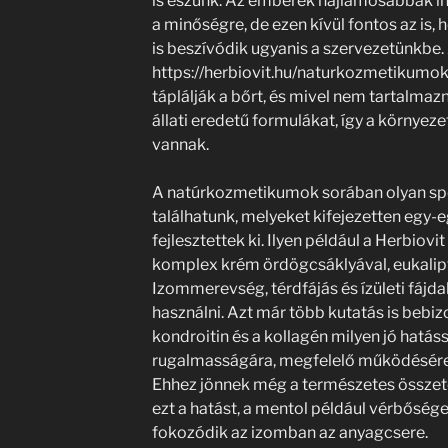
is eszünk. Az emberek hajlamosabbak in
a minőségre, de ezen kívül fontos az is,
is beszívódik ugyanis a szervezetünkbe.
https://herbiovit.hu/naturkozmetikumok
táplálják a bőrt, és mivel nem tartalmazn
állati eredetű formulákat, így a környez
vannak.
A natúrkozmetikumok sorában olyan spe
találhatunk, melyeket kifejezetten egy-
fejlesztettek ki. Ilyen például a Herbio
komplex krém ördögcsáklyával, eukalip
Izommerevség, térdfájás és ízületi fájda
használni. Azt már több kutatás is bebiz
kondroitin és a kollagén milyen jó hatáss
rugalmasságára, megfelelő működésére 
Ehhez jönnek még a természetes össze
ezt a hatást, a mentol például vérbőség
fokozódik az izomban az anyagcsere.