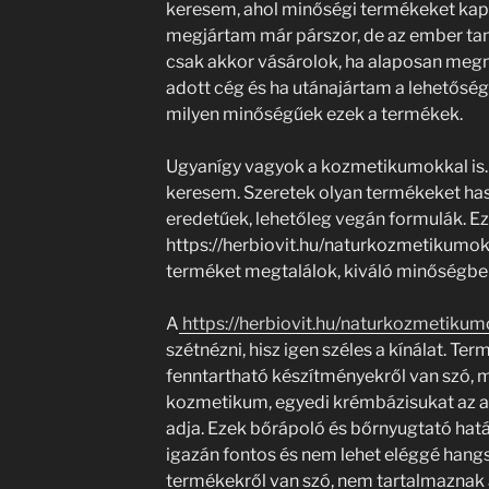
keresem, ahol minőségi termékeket kapha
megjártam már párszor, de az ember tanu
csak akkor vásárolok, ha alaposan megné
adott cég és ha utánajártam a lehetősége
milyen minőségűek ezek a termékek.
Ugyanígy vagyok a kozmetikumokkal is. 
keresem. Szeretek olyan termékeket has
eredetűek, lehetőleg vegán formulák. Ezé
https://herbiovit.hu/naturkozmetikumok k
terméket megtalálok, kiváló minőségbe
A
https://herbiovit.hu/naturkozmetikum
szétnézni, hisz igen széles a kínálat. Te
fenntartható készítményekről van szó,
kozmetikum, egyedi krémbázisukat az a
adja. Ezek bőrápoló és bőrnyugtató hatá
igazán fontos és nem lehet eléggé hang
termékekről van szó, nem tartalmaznak á