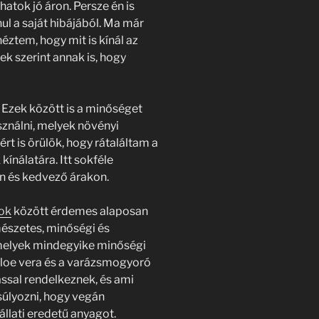
tok jó áron. Persze én is
l a saját hibájából. Ma már
ztem, hogy mit is kínál az
k szerint annak is, hogy
Ezek között is a minőséget
ználni, melyek növényi
rt is örülök, hogy rátaláltam a
ínálatára. Itt sokféle
n és kedvező árakon.
ok
között érdemes alaposan
rmészetes, minőségi és
 melyek mindegyike minőségi
loe vera és a varázsmogyoró
ssal rendelkeznek, és ami
súlyozni, hogy vegán
llati eredetű anyagot.