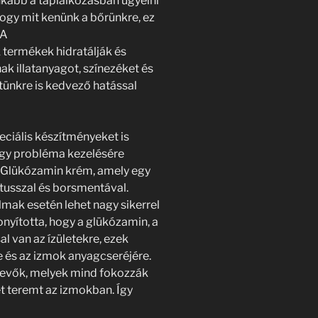
kább a táplálkozásban ügyelni
 hogy mit kenünk a bőrünkre, ez
 A
 termékek hidratálják és
ak illatanyagot, színezéket és
etünkre is kedvező hatással
ciális készítményeket is
egy probléma kezelésére
vit Glükózamin krém, amely egy
tusszal és borsmentával.
lmak esetén lehet nagy sikerrel
onyította, hogy a glükózamin, a
al van az ízületekre, ezek
és az izmok anyagcseréjére.
tevők, melyek mind fokozzák
et teremt az izmokban. Így