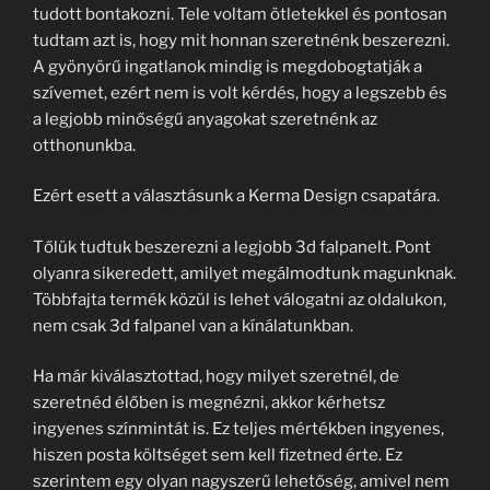
tudott bontakozni. Tele voltam ötletekkel és pontosan
tudtam azt is, hogy mit honnan szeretnénk beszerezni.
A gyönyörű ingatlanok mindig is megdobogtatják a
szívemet, ezért nem is volt kérdés, hogy a legszebb és
a legjobb minőségű anyagokat szeretnénk az
otthonunkba.
Ezért esett a választásunk a Kerma Design csapatára.
Tőlük tudtuk beszerezni a legjobb 3d falpanelt. Pont
olyanra sikeredett, amilyet megálmodtunk magunknak.
Többfajta termék közül is lehet válogatni az oldalukon,
nem csak 3d falpanel van a kínálatunkban.
Ha már kiválasztottad, hogy milyet szeretnél, de
szeretnéd élőben is megnézni, akkor kérhetsz
ingyenes színmintát is. Ez teljes mértékben ingyenes,
hiszen posta költséget sem kell fizetned érte. Ez
szerintem egy olyan nagyszerű lehetőség, amivel nem