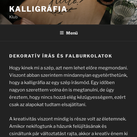
Tartalomhoz
KALLIGRÁFIA
Klub
Menü
DEKORATÍV ÍRÁS ÉS FALBURKOLATOK
Hogy kinek mi a szép, azt nem lehet előre megmondani.
Viszont abban szerintem mindannyian egyetérthetünk,
hogy a kalligráfia az egy szép írásmód. Egy időben
nagyon szerettem volna én is megtanulni, de úgy
éreztem, hogy nincs hozzá elég kézügyességem, ezért
csak az alapokat tudtam elsajátítani.
A kreativitás viszont mindig is része volt az életemnek.
Amikor nekifogtunk a házunk felújításának és
csináltunk pár változtatást rajta, akkor a kreatív énem ki