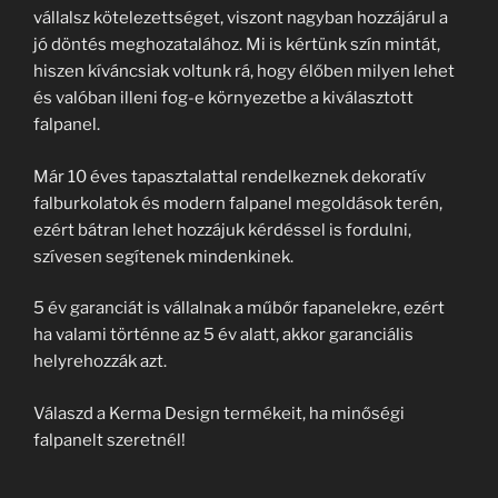
vállalsz kötelezettséget, viszont nagyban hozzájárul a
jó döntés meghozatalához. Mi is kértünk szín mintát,
hiszen kíváncsiak voltunk rá, hogy élőben milyen lehet
és valóban illeni fog-e környezetbe a kiválasztott
falpanel.
Már 10 éves tapasztalattal rendelkeznek dekoratív
falburkolatok és modern falpanel megoldások terén,
ezért bátran lehet hozzájuk kérdéssel is fordulni,
szívesen segítenek mindenkinek.
5 év garanciát is vállalnak a műbőr fapanelekre, ezért
ha valami történne az 5 év alatt, akkor garanciális
helyrehozzák azt.
Válaszd a Kerma Design termékeit, ha minőségi
falpanelt szeretnél!