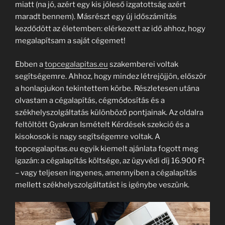
miatt (na jó, azért egy kis jóleső izgatottság azért
maradt bennem). Másrészt egy új időszámítás
kezdődött az életemben: elérkezett az idő ahhoz, hogy
megalapítsam a saját cégemet!
Ebben a
topcegalapitas.eu
szakemberei voltak
segítségemre. Ahhoz, hogy mindez létrejöjjön, először
a honlapjukon tekintettem körbe. Részletesen utána
olvastam a cégalapítás, cégmódosítás és a
székhelyszolgáltatás különböző pontjainak. Az oldalra
feltöltött Gyakran Ismételt Kérdések szekció és a
kisokosok is nagy segítségemre voltak. A
topcegalapitas.eu egyik kiemelt ajánlata fogott meg
igazán: a cégalapítás költsége, az ügyvédi díj 16.900 Ft
– vagy teljesen ingyenes, amennyiben a cégalapítás
mellett székhelyszolgáltatást is igénybe veszünk.