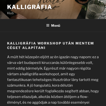
Tartalomhoz
KALLIGRÁFIA
Klub
Menü
KALLIGRÁFIA WORKSHOP UTÁN MENTEM
CÉGET ALAPÍTANI
A múlt hét közepén eljött az én igazán nagy napom: ez a
várva várt budapesti kiruccanás különlegesebb volt,
mint eddig bármelyik. Egyrészt már nagyon régóta
vártam a kalligráfia workshopot, amit egy
fantasztikusan tehetséges illusztrátor lány tartott meg
számunkra. A jó hangulatú, kora délután
megrendezésre került foglalkozás segített abban, hogy
teljesen ellazuljak, alkotás közben átéljem a flow-
élményt, és ne aggódjak a nap további eseményei