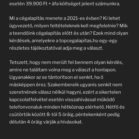
esetén 39.900 Ft + áfa költséget jelent számunkra.
Mi a cégalapítás menete a 2021-es évben? Ki lehet
ügyvezető, milyen feltételeknek kell megfelelnie? Mik
a teendőink cégalapítás előtt és után? Ezek mind olyan
kérdések, amelyekre a topcegalapitas.hu egy-egy
részletes tájékoztatóval adja meg a választ.
Tetszett, hogy nem merült fel bennem olyan kérdés,
amire ne találtam volna meg a választ a honlapon.
Ugyanakkor az se tántorítson el senkit, ha ő
másképpen érez. Szakembereik ugyanis senkit nem
szeretnének válasz nélkül hagyni, ezért a sikertelen
kapcsolatfelvétel esetén visszahívással működő
telefonvonaluk minden hétköznap elérhető. Hétfő és
csütörtök között 8-tól 5 óráig, péntekenként pedig
délután 4 óráig várják a hívásokat.