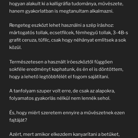
hogyan alakult ki a kalligráfia tudománya, művészete,
hanem gyakorlatban is megtanultam alkalmazni.
Rengeteg eszközt lehet használni a szép íráshoz:
mártogatós tollak, ecsetfilcek, fémhegyű tollak, 3-4B-s
grafit ceruza, tűfilc, csak hogy néhányat említsek a sok
közül.
Természetesen a használt íróeszköztől függően
sokféle eredményt kaphatunk, és én el is döntöttem,
hogy a lehető legtöbbfélét el fogom sajátítani.
A tanfolyam szuper volt erre, de csak az alapokra,
folyamatos gyakorlás nélkül nem lennék sehol.
És, hogy miért szeretem ennyire a művészetnek ezen
fajtáját?
Azért, mert amikor elkezdem kanyarítani a betűket,