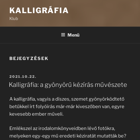
KALLIGRÁFIA
Klub
Menü
BEJEGYZÉSEK
BEKÜLDVE:
2021.10.22.
Kalligráfia: a gyönyörű kézírás művészete
A kalligráfia, vagyis a díszes, szemet gyönyörködtető
betűkkel írt folyóírás már-már kiveszőben van, egyre
kevesebb ember műveli.
Emlékszel az irodalomkönyveidben lévő fotókra,
melyeken egy-egy mű eredeti kéziratát mutatták be?