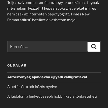
Teljes szívemmel remélem, hogy az unokáim is fognak
még nekem kézzel írt képeslapokat, leveleket írni, és
nem csak az interneten bepötyögött, Times New
Roman stílusú betűket olvashatom majd.
Keresés
Keresé
a
következő
kifejezésre:
OLDALAK
Autószőnyeg ajándékba egyedi kalligráfiával
A betűk és a bőr közös nyelve
A fájdalom a legkedvesebb hobbinkat is tönkreteheti
A japán kalligráfiához profi weboldal dukál