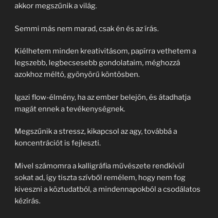
akkor megszűnik a világ.
Semmi más nem marad, csak én és az írás.
Kiélhetem minden kreativitásom, papírra vethetem a
legszebb, legbecsesebb gondolataim, méghozzá
azokhoz méltó, gyönyörű köntösben.
Igazi flow-élmény, ha az ember belejön, és átadhatja
magát ennek a tevékenységnek.
Megszűnik a stressz, kikapcsol az agy, továbbá a
koncentrációt is fejleszti.
Mivel számomra a kalligráfia művészete rendkívül
sokat ad, így tiszta szívből remélem, hogy nem fog
kiveszni a köztudatból, a mindennapokból a csodálatos
kézírás.