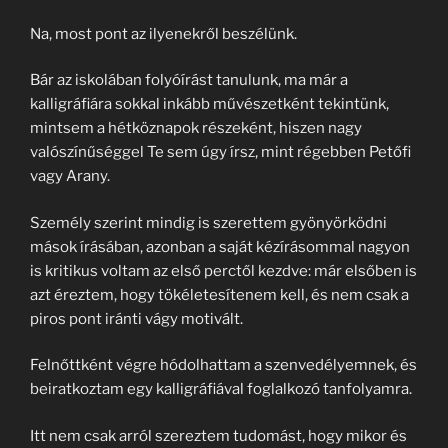
Na, most pont az ilyenekről beszélünk.
Bár az iskolában folyóírást tanulunk, ma már a
kalligráfiára sokkal inkább művészetként tekintünk,
mintsem a hétköznapok részeként, hiszen nagy
valószínűséggel Te sem úgy írsz, mint régebben Petőfi
vagy Arany.
Személy szerint mindig is szerettem gyönyörködni
mások írásában, azonban a saját kézírásommal nagyon
is kritikus voltam az első perctől kezdve: már elsőben is
azt éreztem, hogy tökéletesítenem kell, és nem csak a
piros pont iránti vágy motivált.
Felnőttként végre hódolhattam a szenvedélyemnek, és
beiratkoztam egy kalligráfiával foglalkozó tanfolyamra.
Itt nem csak arról szereztem tudomást, hogy mikor és