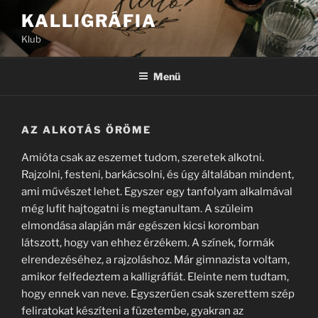
Tartalomhoz
KALLIGRÁFIA
Klub
Menü
AZ ALKOTÁS ÖRÖME
Amióta csak az eszemet tudom, szeretek alkotni.
Rajzolni, festeni, barkácsolni, és úgy általában mindent,
ami művészet lehet. Egyszer egy tanfolyam alkalmával
még lufit hajtogatni is megtanultam. A szüleim
elmondása alapján már egészen kicsi koromban
látszott, hogy van ehhez érzékem. A színek, formák
elrendezéséhez, a rajzoláshoz. Már gimnazista voltam,
amikor felfedeztem a kalligráfiát. Eleinte nem tudtam,
hogy ennek van neve. Egyszerűen csak szerettem szép
feliratokat készíteni a füzetembe, gyakran az