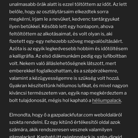
unalmasabb órák alatt is ezzel töltöttem az időt. Az lett
belőle, hogy az osztálytársaim elkezdtek sorra
megkérni, írjam le a nevüket, kedvenc tantárgyukat
ilyen betűkkel. Később lett egy honlapom, ahova
feltöltöttem az alkotásaimat, és volt olyan is, aki
fizetett egy-egy nehezebb szöveg megvalósításáért.
Azóta is az egyik legkedvesebb hobbim és időtöltésem
a kalligráfia. Az első diákmunkám pedig egy lufiboltban
volt. Nekem való álláslehetőségnek látszott, mert
emberekkel foglalkozhattam, és a szépérzékemre,
valamint a kézügyességemre is szükség volt hozzá.
Gyakran készítettünk héliumos lufikat, és mivel nagyon
kíváncsi természetem van, egyik nap megkérdeztem a
bolt tulajdonosát, mégis hol kapható a
héliumpalack
.
Elmondta, hogy ő a gazpalackfutar.com weboldaláról
szokta rendelni. Ez egy kitűnő értékesítői oldal azok
számára, akik rendszeresen vesznek valamilyen
gázpalackot. Kapható itt oxigénpalack is, szén-dioxid