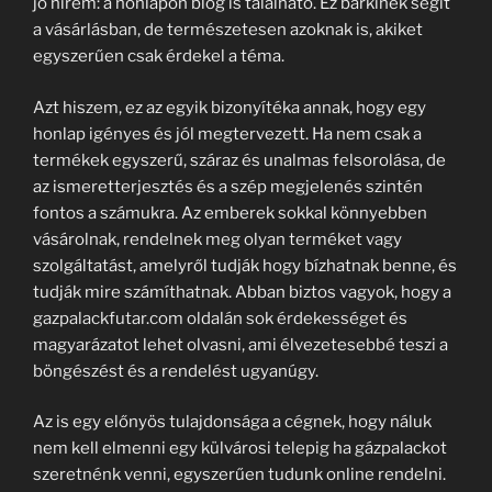
jó hírem: a honlapon blog is található. Ez bárkinek segít
a vásárlásban, de természetesen azoknak is, akiket
egyszerűen csak érdekel a téma.
Azt hiszem, ez az egyik bizonyítéka annak, hogy egy
honlap igényes és jól megtervezett. Ha nem csak a
termékek egyszerű, száraz és unalmas felsorolása, de
az ismeretterjesztés és a szép megjelenés szintén
fontos a számukra. Az emberek sokkal könnyebben
vásárolnak, rendelnek meg olyan terméket vagy
szolgáltatást, amelyről tudják hogy bízhatnak benne, és
tudják mire számíthatnak. Abban biztos vagyok, hogy a
gazpalackfutar.com oldalán sok érdekességet és
magyarázatot lehet olvasni, ami élvezetesebbé teszi a
böngészést és a rendelést ugyanúgy.
Az is egy előnyös tulajdonsága a cégnek, hogy náluk
nem kell elmenni egy külvárosi telepig ha gázpalackot
szeretnénk venni, egyszerűen tudunk online rendelni.