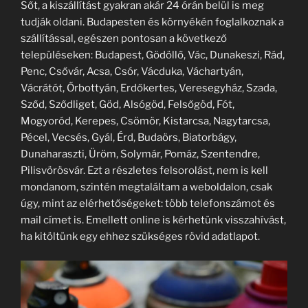
Sőt, a kiszállítást gyakran akár 24 órán belül is meg
tudják oldani. Budapesten és környékén foglalkoznak a
szállítással, egészen pontosan a következő
településeken: Budapest, Gödöllő, Vác, Dunakeszi, Rád,
Penc, Csővár, Acsa, Csór, Vácduka, Váchartyán,
Vácrátót, Őrbottyán, Erdőkertes, Veresegyház, Szada,
Sződ, Sződliget, Göd, Alsógöd, Felsőgöd, Fót,
Mogyoród, Kerepes, Csömör, Kistarcsa, Nagytarcsa,
Pécel, Vecsés, Gyál, Érd, Budaörs, Biatorbágy,
Dunaharaszti, Üröm, Solymár, Pomáz, Szentendre,
Pilisvörösvár. Ezt a részletes felsorolást, nem is kell
mondanom, szintén megtaláltam a weboldalon, csak
úgy, mint az elérhetőségeket: több telefonszámot és
mail címet is. Emellett online is kérhetünk visszahívást,
ha kitöltünk egy ehhez szükséges rövid adatlapot.