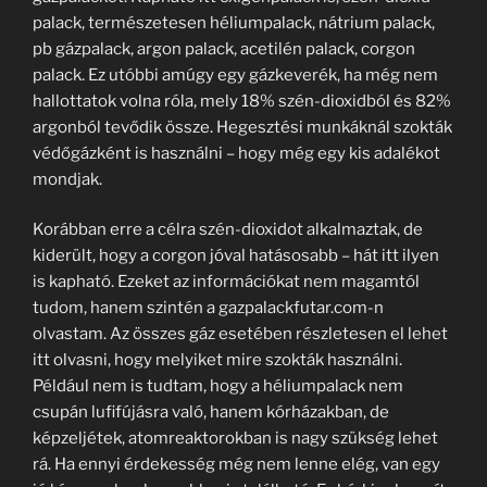
palack, természetesen héliumpalack, nátrium palack,
pb gázpalack, argon palack, acetilén palack, corgon
palack. Ez utóbbi amúgy egy gázkeverék, ha még nem
hallottatok volna róla, mely 18% szén-dioxidból és 82%
argonból tevődik össze. Hegesztési munkáknál szokták
védőgázként is használni – hogy még egy kis adalékot
mondjak.
Korábban erre a célra szén-dioxidot alkalmaztak, de
kiderült, hogy a corgon jóval hatásosabb – hát itt ilyen
is kapható. Ezeket az információkat nem magamtól
tudom, hanem szintén a gazpalackfutar.com-n
olvastam. Az összes gáz esetében részletesen el lehet
itt olvasni, hogy melyiket mire szokták használni.
Például nem is tudtam, hogy a héliumpalack nem
csupán lufifújásra való, hanem kórházakban, de
képzeljétek, atomreaktorokban is nagy szükség lehet
rá. Ha ennyi érdekesség még nem lenne elég, van egy