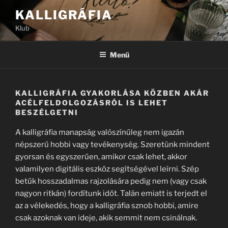
Tartalomhoz
KALLIGRÁFIA
Klub
Menü
KALLIGRÁFIA GYAKORLÁSA KÖZBEN AKÁR
ACÉLFELDOLGOZÁSRÓL IS LEHET
BESZÉLGETNI
A kalligráfia manapság valószínűleg nem igazán
népszerű hobbi vagy tevékenység. Szeretünk mindent
gyorsan és egyszerűen, amikor csak lehet, akkor
valamilyen digitális eszköz segítségével leírni. Szép
betűk hosszadalmas rajzolására pedig nem (vagy csak
nagyon ritkán) fordítunk időt. Talán emiatt is terjedt el
az a vélekedés, hogy a kalligráfia sznob hobbi, amire
csak azoknak van ideje, akik semmit nem csinálnak.