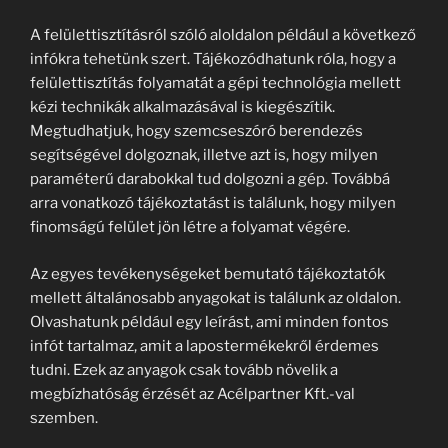
A felülettisztításról szóló aloldalon például a következő
infókra tehetünk szert. Tájékozódhatunk róla, hogy a
felülettisztítás folyamatát a gépi technológia mellett
kézi technikák alkalmazásával is kiegészítik.
Megtudhatjuk, hogy szemcseszóró berendezés
segítségével dolgoznak, illetve azt is, hogy milyen
paraméterű darabokkal tud dolgozni a gép. Továbbá
arra vonatkozó tájékoztatást is találunk, hogy milyen
finomságú felület jön létre a folyamat végére.
Az egyes tevékenységeket bemutató tájékoztatók
mellett általánosabb anyagokat is találunk az oldalon.
Olvashatunk például egy leírást, ami minden fontos
infót tartalmaz, amit a lapostermékekről érdemes
tudni. Ezek az anyagok csak tovább növelik a
megbízhatóság érzését az Acélpartner Kft.-val
szemben.