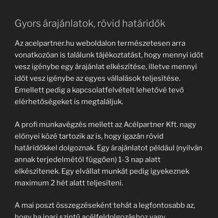
Gyors árajánlatok, rövid határidők
Az acelpartner.hu weboldalon természetesen arra
vonatkozóan is találunk tájékoztatást, hogy mennyi időt
vesz igénybe egy árajánlat elkészítése, illetve mennyi
időt vesz igénybe az egyes vállalások teljesítése.
Emellett pedig a kapcsolatfelvételt lehetővé tevő
elérhetőségeket is megtaláljuk.
A profi munkavégzés mellett az Acélpartner Kft. nagy
előnyei közé tartozik az is, hogy igazán rövid
határidőkkel dolgoznak. Egy árajánlatot például (nyilván
annak terjedelmétől függően) 1-3 nap alatt
elkészítenek. Egy elvállat munkát pedig igyekeznek
maximum 2 hét alatt teljesíteni.
A mai poszt összegzéseként tehát a legfontosabb az,
hogy ha ipari szintű acélfeldolgozáshoz vagy