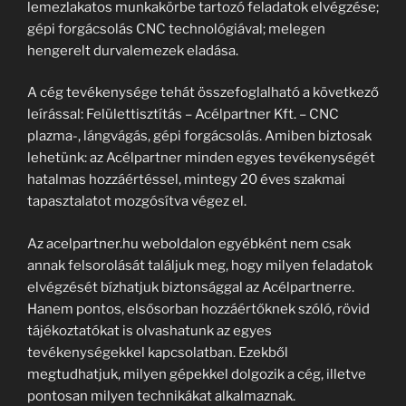
lemezlakatos munkakörbe tartozó feladatok elvégzése;
gépi forgácsolás CNC technológiával; melegen
hengerelt durvalemezek eladása.
A cég tevékenysége tehát összefoglalható a következő
leírással: Felülettisztítás – Acélpartner Kft. – CNC
plazma-, lángvágás, gépi forgácsolás. Amiben biztosak
lehetünk: az Acélpartner minden egyes tevékenységét
hatalmas hozzáértéssel, mintegy 20 éves szakmai
tapasztalatot mozgósítva végez el.
Az acelpartner.hu weboldalon egyébként nem csak
annak felsorolását találjuk meg, hogy milyen feladatok
elvégzését bízhatjuk biztonsággal az Acélpartnerre.
Hanem pontos, elsősorban hozzáértőknek szóló, rövid
tájékoztatókat is olvashatunk az egyes
tevékenységekkel kapcsolatban. Ezekből
megtudhatjuk, milyen gépekkel dolgozik a cég, illetve
pontosan milyen technikákat alkalmaznak.