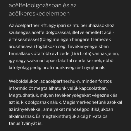
acélfeldolgozásban és az
acélkereskedelemben
Az Acélpartner Kft. egy ipari szintű beruházásokhoz
szükséges acélfeldolgozással, illetve emellett acél-
értékesítéssel (főleg melegen hengerelt lemezek
árusításával) foglalkozó cég. Tevékenységeikben
fennállásuk óta több évtizede (1991. óta) vannak jelen,
így nagy szakmai tapasztalattal rendelkeznek, ebből
kifolyólag pedig profi munkavégzést nyújtanak.
Weboldalukon, az acelpartner.hu-n, minden fontos
információt megtalálhatunk velük kapcsolatban.
Megtudhatjuk, milyen tevékenységeket végeznek és
azt is, kik dolgoznak náluk. Megismerkedhetünk azokkal
az irányelvekkel, amelyeket minőségpolitikájukban
alkalmaznak. És megtekinthetjük a cég hivatalos
tanúsítványát is.