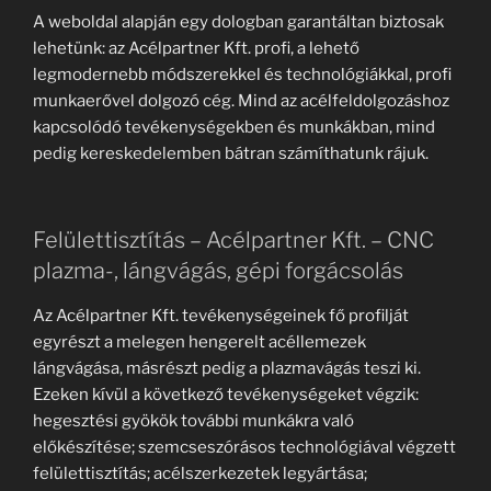
A weboldal alapján egy dologban garantáltan biztosak
lehetünk: az Acélpartner Kft. profi, a lehető
legmodernebb módszerekkel és technológiákkal, profi
munkaerővel dolgozó cég. Mind az acélfeldolgozáshoz
kapcsolódó tevékenységekben és munkákban, mind
pedig kereskedelemben bátran számíthatunk rájuk.
Felülettisztítás – Acélpartner Kft. – CNC
plazma-, lángvágás, gépi forgácsolás
Az Acélpartner Kft. tevékenységeinek fő profilját
egyrészt a melegen hengerelt acéllemezek
lángvágása, másrészt pedig a plazmavágás teszi ki.
Ezeken kívül a következő tevékenységeket végzik:
hegesztési gyökök további munkákra való
előkészítése; szemcseszórásos technológiával végzett
felülettisztítás; acélszerkezetek legyártása;