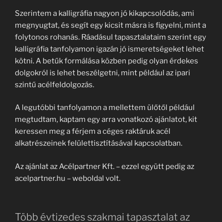
Szerintem a kalligráfia nagyon jó kikapcsolódás, ami
megnyugtat, és segít egy kicsit másra is figyelni, mint a
folytonos rohanás. Ráadásul tapasztalataim szerint egy
kalligráfia tanfolyamon igazán jó ismeretségeket lehet
kötni. A betűk formálása közben pedig olyan érdekes
dolgokról is lehet beszélgetni, mint például az ipari
szintű acélfeldolgozás.
A legutóbbi tanfolyamon a mellettem ülőtől például
megtudtam, kaptam egy arra vonatkozó ajánlatot, kit
keressen meg a férjem a céges raktáruk acél
alkatrészeinek felülettisztításával kapcsolatban.
Az ajánlat az Acélpartner Kft. – ezzel együtt pedig az
acelpartner.hu – weboldal volt.
Több évtizedes szakmai tapasztalat az