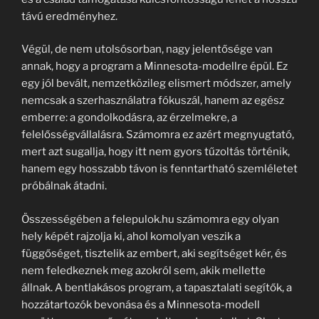
távú eredményhez.
Végül, de nem utolsósorban, nagy jelentősége van
annak, hogy a program a Minnesota-modellre épül. Ez
egy jól bevált, nemzetközileg elismert módszer, amely
nemcsak a szerhasználatra fókuszál, hanem az egész
emberre: a gondolkodásra, az érzelmekre, a
felelősségvállalásra. Számomra ez azért megnyugtató,
mert azt sugallja, hogy itt nem gyors tűzoltás történik,
hanem egy hosszabb távon is fenntartható szemléletet
próbálnak átadni.
Összességében a felepulok.hu számomra egy olyan
hely képét rajzolja ki, ahol komolyan veszik a
függőséget, tisztelik az embert, aki segítséget kér, és
nem feledkeznek meg azokról sem, akik mellette
állnak. A bentlakásos program, a tapasztalati segítők, a
hozzátartozók bevonása és a Minnesota-modell