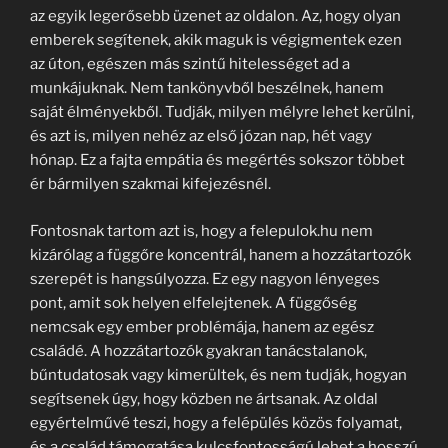
az egyik legerősebb üzenet az oldalon. Az, hogy olyan
emberek segítenek, akik maguk is végigmentek ezen
az úton, egészen más szintű hitelességet ad a
munkájuknak. Nem tankönyvből beszélnek, hanem
saját élményekből. Tudják, milyen mélyre lehet kerülni,
és azt is, milyen nehéz az első józan nap, hét vagy
hónap. Ez a fajta empátia és megértés sokszor többet
ér bármilyen szakmai kifejezésnél.
Fontosnak tartom azt is, hogy a felepulok.hu nem
kizárólag a függőre koncentrál, hanem a hozzátartozók
szerepét is hangsúlyozza. Ez egy nagyon lényeges
pont, amit sok helyen elfelejtenek. A függőség
nemcsak egy ember problémája, hanem az egész
családé. A hozzátartozók gyakran tanácstalanok,
bűntudatosak vagy kimerültek, és nem tudják, hogyan
segítsenek úgy, hogy közben ne ártsanak. Az oldal
egyértelművé teszi, hogy a felépülés közös folyamat,
és a család támogatása kulcsfontosságú lehet a hosszú