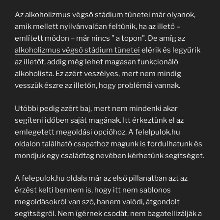
Az alkoholizmus végső stádium tünetei már olyanok,
amik mellett nyilvánvalóan feltűnik, ha az illető –
említett módon – már nincs ” a topon”. De amíg az
alkoholizmus végső stádium tünetei
elérik és legyűrik
az illetőt, addig még lehet magasan funkcionáló
alkoholista. Ez azért veszélyes, mert nem mindig
vesszük észre az illetőn, hogy problémái vannak.
Utóbbi pedig azért baj, mert nem mindenki akar
segíteni időben saját magának. Itt érkeztünk el az
emlegetett megoldási opcióhoz. A felelpulok.hu
oldalon található csapathoz magunk is fordulhatunk és
mondjuk egy családtag nevében kérhetünk segítséget.
A felepulok.hu oldala már az első pillanatban azt az
érzést kelti bennem is, hogy itt nem sablonos
megoldásokról van szó, hanem valódi, átgondolt
segítségről. Nem ígérnek csodát, nem bagatellizálják a