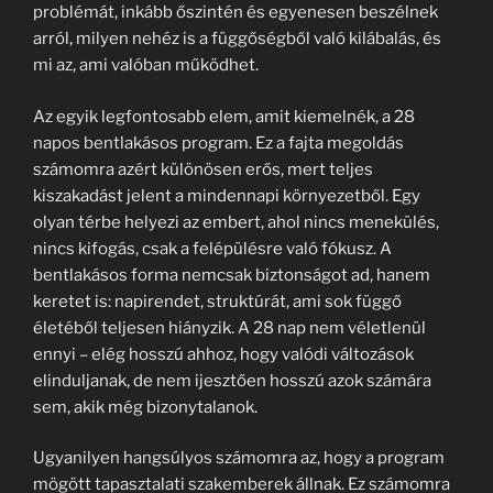
problémát, inkább őszintén és egyenesen beszélnek
arról, milyen nehéz is a függőségből való kilábalás, és
mi az, ami valóban működhet.
Az egyik legfontosabb elem, amit kiemelnék, a 28
napos bentlakásos program. Ez a fajta megoldás
számomra azért különösen erős, mert teljes
kiszakadást jelent a mindennapi környezetből. Egy
olyan térbe helyezi az embert, ahol nincs menekülés,
nincs kifogás, csak a felépülésre való fókusz. A
bentlakásos forma nemcsak biztonságot ad, hanem
keretet is: napirendet, struktúrát, ami sok függő
életéből teljesen hiányzik. A 28 nap nem véletlenül
ennyi – elég hosszú ahhoz, hogy valódi változások
elinduljanak, de nem ijesztően hosszú azok számára
sem, akik még bizonytalanok.
Ugyanilyen hangsúlyos számomra az, hogy a program
mögött tapasztalati szakemberek állnak. Ez számomra