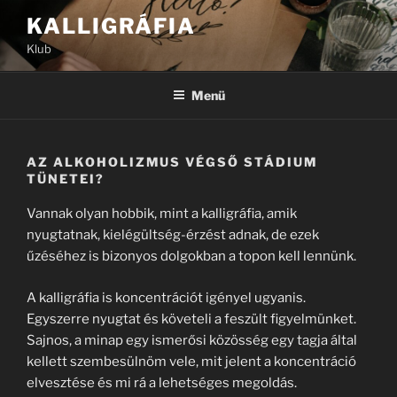
Tartalomhoz
KALLIGRÁFIA
Klub
Menü
AZ ALKOHOLIZMUS VÉGSŐ STÁDIUM
TÜNETEI?
Vannak olyan hobbik, mint a kalligráfia, amik
nyugtatnak, kielégültség-érzést adnak, de ezek
űzéséhez is bizonyos dolgokban a topon kell lennünk.
A kalligráfia is koncentrációt igényel ugyanis.
Egyszerre nyugtat és követeli a feszült figyelmünket.
Sajnos, a minap egy ismerősi közösség egy tagja által
kellett szembesülnöm vele, mit jelent a koncentráció
elvesztése és mi rá a lehetséges megoldás.