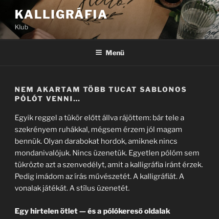
Tartalomhoz
KALLIGRÁFIA
Klub
Menü
NEM AKARTAM TÖBB TUCAT SABLONOS
PÓLÓT VENNI…
Egyik reggel a tükör előtt állva rájöttem: bár tele a
szekrényem ruhákkal, mégsem érzem jól magam
bennük. Olyan darabokat hordok, amiknek nincs
mondanivalójuk. Nincs üzenetük. Egyetlen pólóm sem
tükrözte azt a szenvedélyt, amit a kalligráfia iránt érzek.
Pedig imádom az írás művészetét. A kalligráfiát. A
vonalak játékát. A stílus üzenetét.
Egy hirtelen ötlet — és a pólókereső oldalak