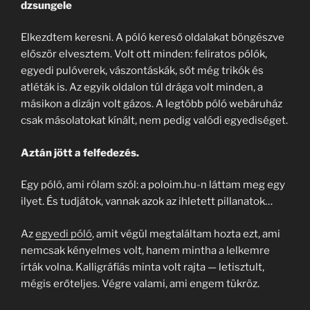
dzsungele
Elkezdtem keresni. A póló kereső oldalakat böngészve
először elvesztem. Volt ott minden: feliratos pólók,
egyedi pulóverek, vászontáskák, sőt még trikók és
atléták is. Az egyik oldalon túl drága volt minden, a
másikon a dizájn volt gázos. A legtöbb póló webáruház
csak másolatokat kínált, nem pedig valódi egyediséget.
Aztán jött a felfedezés.
Egy póló, ami rólam szól: a poloim.hu-n láttam meg egy
ilyet. És tudjátok, vannak azok az ihletett pillanatok…
Az
egyedi póló
, amit végül megtaláltam hozta ezt, ami
nemcsak kényelmes volt, hanem mintha a lelkemre
írták volna. Kalligráfiás minta volt rajta — letisztult,
mégis erőteljes. Végre valami, ami engem tükröz.