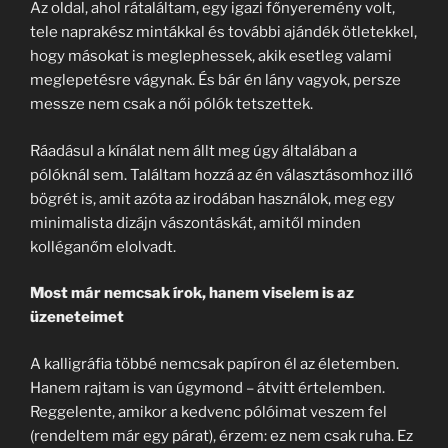
Az oldal, ahol rátaláltam, egy igazi főnyeremény volt,
tele naprakész mintákkal és további ajándék ötletekkel,
hogy másokat is meglephessek, akik esetleg valami
meglepetésre vágynak. És bár én lány vagyok, persze
messze nem csak a női pólók tetszettek.
Ráadásul a kínálat nem állt meg úgy általában a
pólóknál sem. Találtam hozzá az én választásomhoz illő
bögrét is, amit azóta az irodában használok, meg egy
minimalista dizájn vászontáskát, amitől minden
kolléganőm elolvadt.
Most már nemcsak írok, hanem viselem is az
üzeneteimet
A kalligráfia többé nemcsak papíron él az életemben.
Hanem rajtam is van úgymond – átvitt értelemben.
Reggelente, amikor a kedvenc pólóimat veszem fel
(rendeltem már egy párat), érzem: ez nem csak ruha. Ez