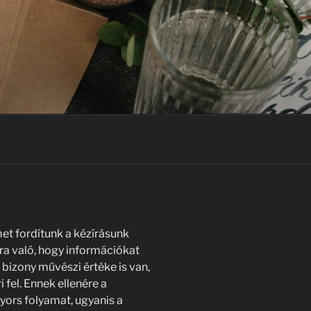
met fordítunk a kézírásunk
rra való, hogy információkat
, bizony művészi értéke is van,
 fel. Ennek ellenére a
gyors folyamat, ugyanis a