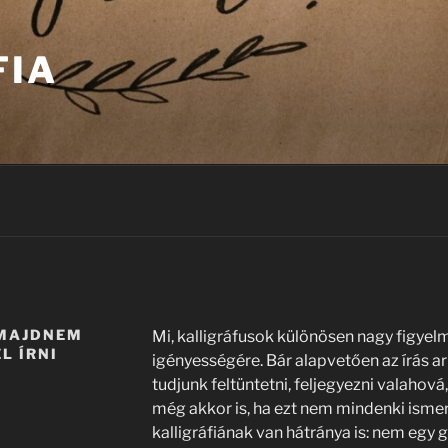
FIA
 MAJDNEM
Mi, kalligráfusok különösen nagy figyel
L ÍRNI
igényességére. Bár alapvetően az írás a
tudjunk feltüntetni, feljegyezni valahová
még akkor is, ha ezt nem mindenki ismeri
kalligráfiának van hátránya is: nem egy 