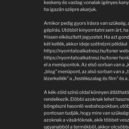
keskeny és vastag vonalak igényes kanya
ha igazán szépre akarjuk.
Amikor pedig gyors írásra van szükség, 
gépírás. Utóbbit kinyomtatni sem árt, ha
frissen elkészített jegyzetet. Ha azt go
két kellék, akkor ideje szétnézni például
https://nyomtatoalkatresz.hu/toner web
https://nyomtatoalkatresz.hu/toner hon
el a menüpontok. Az első sorban van a „ki
„blog” menüpont, az alsó sorban van a „t
lézerkellék” a „festékszalag és film” és 
A kék-zöld színű oldal könnyen átlátható
rendelkezik. Előbbi azoknak lehet haszn
böngészni hasonló webshopokban, utóbb
pontosan tudják, hogy mire van szükség
azoknak a vásárlóknak, akik többet vesz
ugyanabból a termékből, akkor olcsóbba