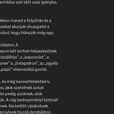
rintása sok időt vesz igénybe,
akkor marad a folyóírás és a
 sokat akarjuk olvasgatni a
ndolod, hogy hiányzik még egy-
oldalon. A
lapon két sorban helyezkednek
szállítás”, a „kapcsolat”, a
oner” a „tintapatron”, az „egyéb
a „papír” elnevezésű gomb.
, és még keresőfelülettel is
os, akik szeretnek sokat
i pedig azoknak, akik
ük. A cég kedvezményt biztosít
nek. Ha kettőt vásárolunk
n jutunk hozzá darabjához,