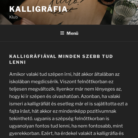
Tartalomhoz
KALLIGRÁFIA
Klub
Menü
KALLIGRÁFIÁVAL MINDEN SZEBB TUD
LENNI
Amikor valaki tud szépen írni, hát akkor általában az
iskolában megdicsérik. Viszont felnőttkorban ez
teljesen megváltozik. Ilyenkor már nem lényeges az,
hogy ki ír szépen és olvashatóan. Azonban, ha valaki
ismeri a kalligráfiát és esetleg már el is sajátította ezt a
fajta írást, hát akkor ez mindenképp pozitívumnak
tekinthető. ugyanis a szépség felnőttkorban is
ugyanolyan fontos tud lenni, ha nem fontosabb, mint
gyerekkorban. Ezért, ha érdekel valakit a kalligráfia és