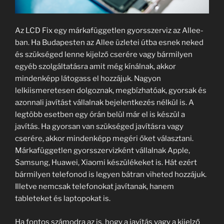
Az LCD Fix egy márkafüggetlen gyorsszerviz az Allee-
ban. Ha Budapesten az Allee üzletei útba esnek neked
és szükséged lenne kijelző cserére vagy bármilyen
egyéb szolgáltatásra amit még kínálnak, akkor
mindenképp látogass el hozzájuk. Nagyon
lelkiismeretesen dolgoznak, megbízhatóak, gyorsak és
azonnali javítást vállalnak bejelentkezés nélkül is. A
legtöbb esetben egy órán belül már el is készül a
javítás. Ha gyorsan van szükséged javításra vagy
cserére, akkor mindenképp megéri őket választani.
Márkafüggetlen gyorsszervizként vállalnak Apple,
Samsung, Huawei, Xiaomi készülékeket is. Hát ezért
bármilyen telefonod is legyen bátran viheted hozzájuk.
Illetve nemcsak telefonokat javítanak, hanem
tableteket és laptopokat is.
Ha fontos számodra az is, hogy a javítás vagy a kijelző