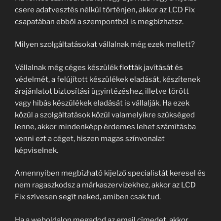
csere adatvesztés nélkül történjen, akkor az LCD Fix
csapatában ebből a szempontból is megbízhatsz.
Milyen szolgáltatásokat vállalnak még ezek mellett?
Vállalnak még céges készülék flották javítását és
védelmét, a felújított készülékek eladását, készítenek
árajánlatot biztosítási ügyintézéshez, illetve törött
vagy hibás készülékek eladását is vállalják. Ha ezek
közül a szolgáltatások közül valamelyikre szükséged
lenne, akkor mindenképp érdemes lehet számításba
venni ezt a céget, hiszen magas színvonalat
képviselnek.
Amennyiben megbízható kijelző specialistát keresel és
nem ragaszkodsz a márkaszervizekhez, akkor az LCD
Fix szívesen segít neked, amiben csak tud.
Ha a weboldalon megadod az email címedet, akkor