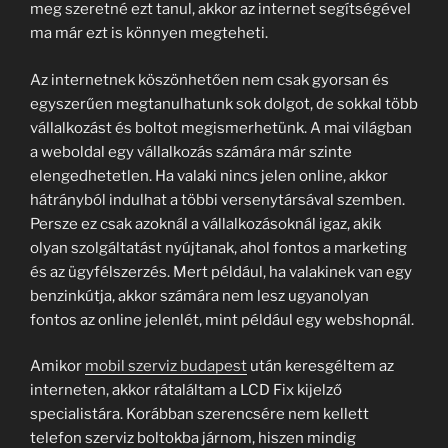
meg szeretné ezt tanul, akkor az internet segítségével
ma már ezt is könnyen megteheti.
Az internetnek köszönhetően nem csak gyorsan és
egyszerűen megtanulhatunk sok dolgot, de sokkal több
vállalkozást és boltot megismerhetünk. A mai világban
a weboldal egy vállalkozás számára már szinte
elengedhetetlen. Ha valaki nincs jelen online, akkor
hátrányból indulhat a többi versenytársával szemben.
Persze ez csak azoknál a vállalkozásoknál igaz, akik
olyan szolgáltatást nyújtanak, ahol fontos a marketing
és az ügyfélszerzés. Mert például, ha valakinek van egy
benzinkútja, akkor számára nem lesz ugyanolyan
fontos az online jelenlét, mint például egy webshopnál.
Amikor
mobil szerviz budapest
után keresgéltem az
interneten, akkor rátaláltam a LCD Fix kijelző
specialistára. Korábban szerencsére nem kellett
telefon szerviz boltokba járnom, hiszen mindig