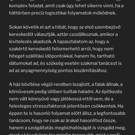
komplex feladat, amit csak úgy lehet sikerre vinni, ha a
háttérben precíz logisztikai folyamatok működnek.
Sokan követik el azt a hibát, hogy az első szembejövő
kereskedőt választják, aztán csodálkoznak, amikor a
kivitelezés akadozik. A tapasztalatom az, hogy a
szakértő kereskedő felismerhető arról, hogy nem
hiteget szállítási időpontokkal, hanem fix, tartható
dátumokat ad, és szükség esetén szakmai tanácsot is
ad az anyagmennyiség pontos kiszámításához.
A ház bővítése végül rendben lezajlott, a falak állnak, a
kőművesek pedig időben tudtak haladni. Az építkezés
nem vált könnyűvé vagy játékossá ettől sem, de a
felesleges stresszfaktorok jelentősen csökkentek. Ha
éppen te is hasonló folyamat előtt állsz, a legfontosabb
tanácsom, hogy ne csak az árakat hasonlítsd össze,
hanem a szolgáltatás megbízhatóságát is vizsgáld meg,