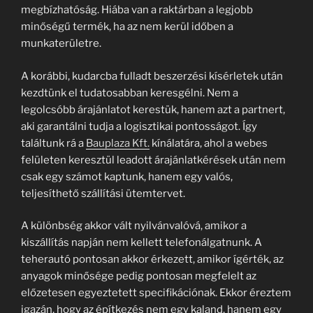
megbízhatóság. Hiába van a raktárban a legjobb
minőségű termék, ha az nem kerül időben a
munkaterületre.
A korábbi, kudarcba fulladt beszerzési kísérletek után
kezdtünk el tudatosabban keresgélni. Nem a
legolcsóbb árajánlatot kerestük, hanem azt a partnert,
aki garantálni tudja a logisztikai pontosságot. Így
találtunk rá a
Bauplaza Kft.
kínálatára, ahol a webes
felületen keresztül leadott árajánlatkérések után nem
csak egy számot kaptunk, hanem egy valós,
teljesíthető szállítási ütemtervet.
A különbség akkor vált nyilvánvalóvá, amikor a
kiszállítás napján nem kellett telefonálgatnunk. A
teherautó pontosan akkor érkezett, amikor ígérték, az
anyagok minősége pedig pontosan megfelelt az
előzetesen egyeztetett specifikációnak. Ekkor éreztem
igazán, hogy az építkezés nem egy kaland, hanem egy