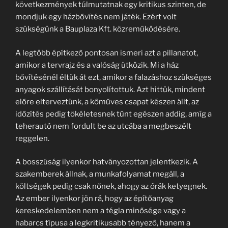
következmények túlmutatnak egy kritikus szinten, de
mondjuk egy házbővítés nem játék. Ezért volt
szükségünk a Bauplaza Kft. közreműködésére.
A legtöbb építkező pontosan ismeri azt a pillanatot,
amikor a tervrajz és a valóság ütközik. Mi a ház
bővítésénél éltük át ezt, amikor a falazáshoz szükséges
anyagok szállítását bonyolítottuk. Azt hittük, mindent
előre elterveztünk, a kőműves csapat készen állt, az
időzítés pedig tökéletesnek tűnt egészen addig, amíg a
teherautó nem fordult be az utcába a megbeszélt
reggelen.
A bosszúság ilyenkor hatványozottan jelentkezik. A
szakemberek állnak, a munkafolyamat megáll, a
költségek pedig csak nőnek, ahogy az órák ketyegnek.
Az ember ilyenkor jön rá, hogy az építőanyag
kereskedelemben nem a tégla minősége vagy a
habarcs típusa a legkritikusabb tényező, hanem a