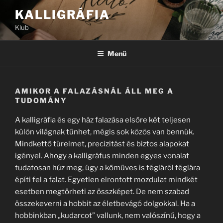
Tartalomhoz
KALLIGRÁFIA
Klub
Menü
AMIKOR A FALAZÁSNÁL ÁLL MEG A
TUDOMÁNY
A kalligráfia és egy ház falazása elsőre két teljesen
külön világnak tűnhet, mégis sok közös van bennük.
Mindkettő türelmet, precizitást és biztos alapokat
igényel. Ahogy a kalligráfus minden egyes vonalat
tudatosan húz meg, úgy a kőműves is tégláról téglára
építi fel a falat. Egyetlen elrontott mozdulat mindkét
esetben megtörheti az összképet. De nem szabad
összekeverni a hobbit az életbevágó dolgokkal. Ha a
hobbinkban „kudarcot” vallunk, nem valószínű, hogy a